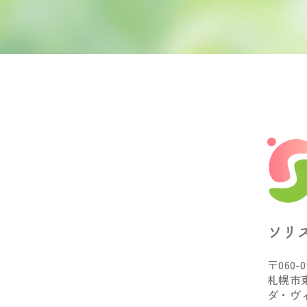
ソリ
〒060-0
札幌市東
ダ・ヴ