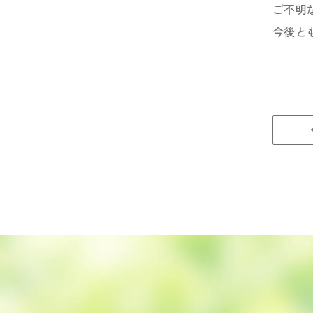
ご不明
今後と